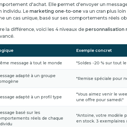
omportement d'achat. Elle permet d'envoyer un messag
 individu. Le
marketing one-to-one
va un cran plus loin 
 un cas unique, basé sur ses comportements réels ob
 la différence, voici les 4 niveaux de
personnalisation
vancé.
ogique
Exemple concret
ême message à tout le monde
"Soldes -20 % sur tout le 
essage adapté à un groupe
"Remise spéciale pour no
omogène
"Vous aimez venir le wee
essage adapté à un profil type
une offre pour samedi."
essage basé sur les
"Antoine, votre modèle p
omportements réels de chaque
en stock. 3 exemplaires 
ndividu