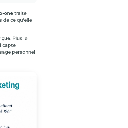
o-one
traite
s de ce qu'elle
rçue
. Plus le
il capte
ssage personnel