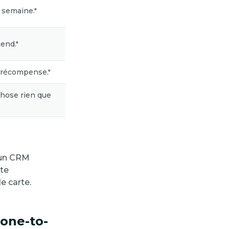
 semaine."
tend."
e récompense."
chose rien que
i un CRM
te
e carte.
one-to-