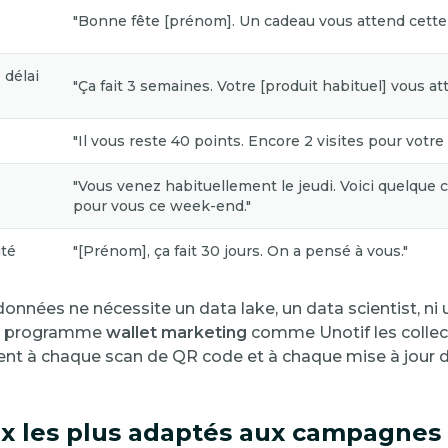
"Bonne fête [prénom]. Un cadeau vous attend cette
 délai
"Ça fait 3 semaines. Votre [produit habituel] vous at
s
"Il vous reste 40 points. Encore 2 visites pour votr
"Vous venez habituellement le jeudi. Voici quelque 
pour vous ce week-end."
ité
"[Prénom], ça fait 30 jours. On a pensé à vous."
onnées ne nécessite un data lake, un data scientist, n
Un programme
wallet marketing
comme Unotif les collec
t à chaque scan de QR code et à chaque mise à jour d
x les plus adaptés aux campagnes 