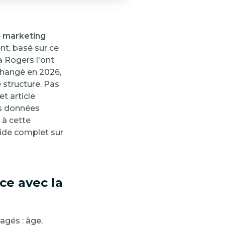
e
marketing
t, basé sur ce
a Rogers l'ont
 changé en 2026,
e structure. Pas
t article
es données
 à cette
uide complet sur
ce avec la
agés : âge,