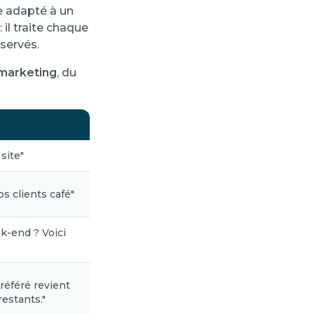
e adapté à un
: il traite chaque
servés.
 marketing
, du
site"
s clients café"
k-end ? Voici
référé revient
restants."