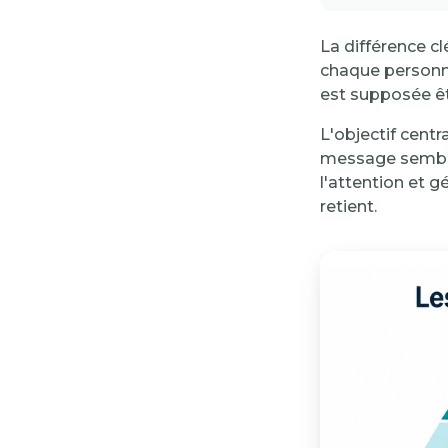
La différence cl
chaque personne 
est supposée êt
L'objectif cent
message semble a
l'attention et 
retient.