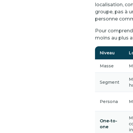
localisation, c
groupe, pas à un
personne comme
Pour comprendre
moins au plus a
Niveau
L
Masse
M
M
Segment
h
Persona
M
M
One-to-
c
one
i