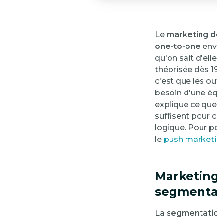
Le
marketing 
one-to-one
env
qu'on sait d'ell
théorisée dès 1
c'est que les ou
besoin d'une équ
explique ce que
suffisent pour 
logique. Pour p
le
push market
Marketing 
segmentat
La
segmentati