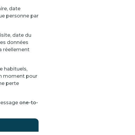
ire, date
ue personne par
isite, date du
 Ces données
a réellement
te habituels,
 bon moment pour
ne perte
 message
one-to-