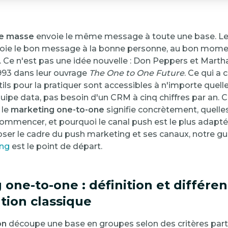
de masse
envoie le même message à toute une base. L
oie le bon message à la bonne personne, au bon momen
e. Ce n'est pas une idée nouvelle : Don Peppers et Marth
993 dans leur ouvrage
The One to One Future
. Ce qui a
tils pour la pratiquer sont accessibles à n'importe quell
ipe data, pas besoin d'un CRM à cinq chiffres par an. Ce
 le
marketing one-to-one
signifie concrètement, quell
commencer, et pourquoi le canal push est le plus adapté
oser le cadre du push marketing et ses canaux, notre g
ing
est le point de départ.
one-to-one : définition et différen
ion classique
on
découpe une base en groupes selon des critères part